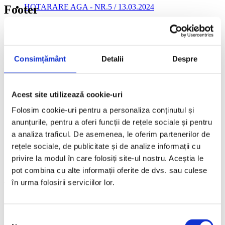
HOTARARE AGA - NR.5 / 13.03.2024
Footer
CONVODATOR AGA - 13.03.204
© 2026 Edilul C.G.A. SA, Toate drepturile rezervate.
HOTARARE AGA - NR.4 / 07.03.2024
CONVODATOR AGA - 07.03.204
Consimțământ
Detalii
Despre
HOTARARE AGA - NR.3 / 29.02.2024
CONVODATOR AGA - 29.02.204
Acest site utilizează cookie-uri
HOTARARE AGA - NR.2 / 07.02.2024
Folosim cookie-uri pentru a personaliza conținutul și
anunțurile, pentru a oferi funcții de rețele sociale și pentru
CONVOCATOR AGA - 07.02.2024
a analiza traficul. De asemenea, le oferim partenerilor de
HOTARARE AGA - NR.1 / 19.01.2024
rețele sociale, de publicitate și de analize informații cu
privire la modul în care folosiți site-ul nostru. Aceștia le
CONVOCATOR AGA - 19.01.2024
pot combina cu alte informații oferite de dvs. sau culese
Anul 2023
în urma folosirii serviciilor lor.
HOTARARE AGA - NR.8 / 14.12.2023
CONVOCATOR AGA - 14.12.2023
Selecția