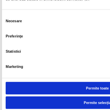
Selecția
Necesare
consimțământului
Preferinţe
Statistici
Marketing
LABORATOR DE ANALIZE FIZICO-CHIMICE ŞI
BACTERIOLOGICE A APEI
Permite toate
dotat cu aparatura necesară efectuării analizelor fizico-chimice
şi bacteriologice ale apei, Certificat de Ministerul Sănătăţii
pentru efectuarea monitorizării calităţii apei potabile
Permite selecți