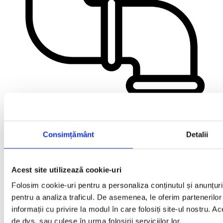
Consimțământ
Detalii
REŢELE DE CANALIZARE MENAJERĂ ŞI PLUVIALĂ
99,73 km, din care: 81,23 km canalizare menajeră; 18,50 km
canalizare pluvială
Acest site utilizează cookie-uri
Folosim cookie-uri pentru a personaliza conținutul și anunțurile
pentru a analiza traficul. De asemenea, le oferim partenerilor 
informații cu privire la modul în care folosiți site-ul nostru. A
de dvs. sau culese în urma folosirii serviciilor lor.